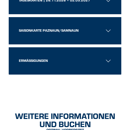
TAGESKARTEN | 26.11.2026 – 02.05.2027
SAISONKARTE PAZNAUN/SAMNAUN
ERMÄSSIGUNGEN
GUT ZU WISSEN
WEITERE INFORMATIONEN
UND BUCHEN